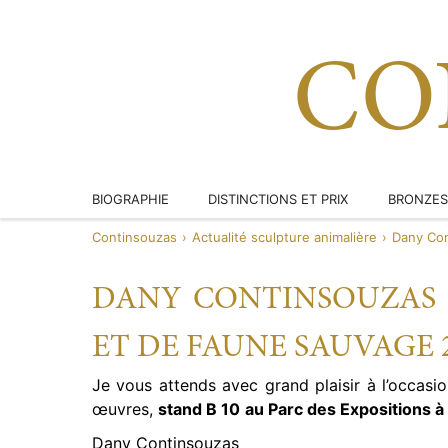
Aller au
contenu
CO
BIOGRAPHIE
DISTINCTIONS ET PRIX
BRONZES
Continsouzas
›
Actualité sculpture animalière
›
CERFS
Dany Con
CHEVREU
DANY CONTINSOUZAS 
GRAND B
ET DE FAUNE SAUVAGE 
TROPHÉE
Je vous attends avec grand plaisir à l’occasi
SANGLIE
œuvres,
stand B 10
au Parc des Expositions à
BÉCASSE
Dany Continsouzas