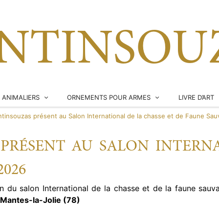
NTINSOU
 ANIMALIERS
ORNEMENTS POUR ARMES
LIVRE D’ART
tinsouzas présent au Salon International de la chasse et de Faune Sa
CALOTTES ANIMALIÈRES
ILS
BOULES DE CULASSE
PRÉSENT AU SALON INTERNA
ROCARD
2026
S ET MASSACRES
on du salon International de la chasse et de la faune sa
RS
 Mantes-la-Jolie (78)
S