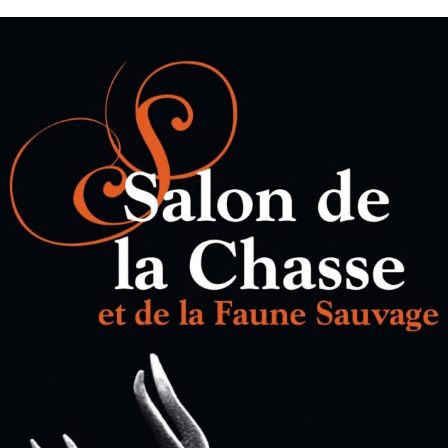
D’EAU
IBIERS
S
 FAMILIERS
 D’AFRIQUE
BRONZES
LES SCULPTURES