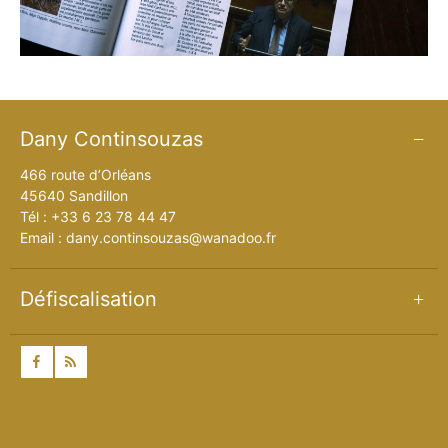
PETITS GIBIERS
POISSONS
ANIMAUX FAMILIERS
Dany Continsouzas
ANIMAUX D’AFRIQUE
466 route d’Orléans
AUTRES BRONZES
45640 Sandillon
Tél : +33 6 23 78 44 47
TOUTES LES SCULPTURES
Email : dany.continsouzas@wanadoo.fr
Défiscalisation
facebook
rss
Mentions légales