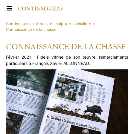
Aller au
CONTINSOUZAS
contenu
BIOGRAPHIE
Continsouzas
›
Actualité sculpture animalière
›
Connaissance de la chasse
DISTINCTIONS ET PRIX
CONNAISSANCE DE LA CHASSE
BRONZES ANIMALIERS
Février 2021 : Fidèle vitrine de son œuvre, remerciements
ORNEMENTS POUR ARMES
CERFS
particuliers à François Xavier ALLONNEAU.
LIVRE D’ART
CHEVREUILS
CALOTTES ANIMALIÈRES
ACTUALITÉS
GRAND BROCARD
BOULES DE CULASSE
CONTACT
TROPHÉES ET MASSACRES
EXPOSITIONS / SALONS
SANGLIERS
NOUVELLE PIÈCE
BÉCASSES
PRESSE
GIBIERS D’EAU